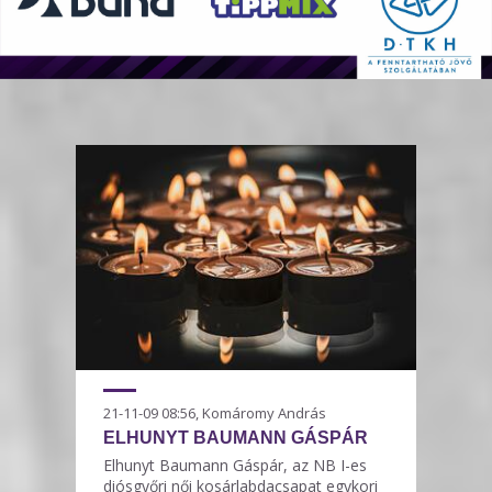
21-11-09 08:56, Komáromy András
ELHUNYT BAUMANN GÁSPÁR
Elhunyt Baumann Gáspár, az NB I-es
diósgyőri női kosárlabdacsapat egykori