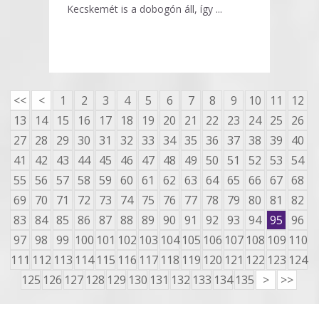
Kecskemét is a dobogón áll, így ...
<<
<
1
2
3
4
5
6
7
8
9
10
11
12
13
14
15
16
17
18
19
20
21
22
23
24
25
26
27
28
29
30
31
32
33
34
35
36
37
38
39
40
41
42
43
44
45
46
47
48
49
50
51
52
53
54
55
56
57
58
59
60
61
62
63
64
65
66
67
68
69
70
71
72
73
74
75
76
77
78
79
80
81
82
83
84
85
86
87
88
89
90
91
92
93
94
95
96
97
98
99
100
101
102
103
104
105
106
107
108
109
110
111
112
113
114
115
116
117
118
119
120
121
122
123
124
125
126
127
128
129
130
131
132
133
134
135
>
>>