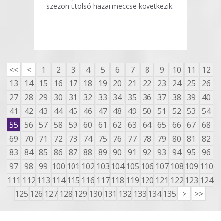
szezon utolsó hazai meccse következik.
<<
<
1
2
3
4
5
6
7
8
9
10
11
12
13
14
15
16
17
18
19
20
21
22
23
24
25
26
27
28
29
30
31
32
33
34
35
36
37
38
39
40
41
42
43
44
45
46
47
48
49
50
51
52
53
54
55
56
57
58
59
60
61
62
63
64
65
66
67
68
69
70
71
72
73
74
75
76
77
78
79
80
81
82
83
84
85
86
87
88
89
90
91
92
93
94
95
96
97
98
99
100
101
102
103
104
105
106
107
108
109
110
111
112
113
114
115
116
117
118
119
120
121
122
123
124
125
126
127
128
129
130
131
132
133
134
135
>
>>