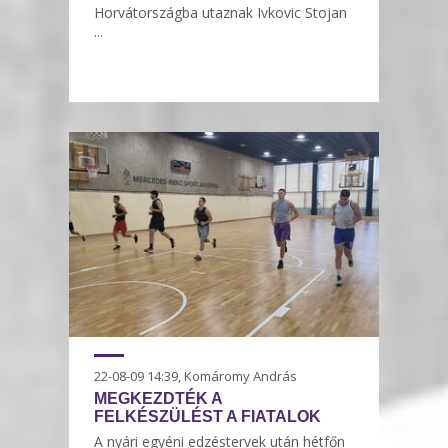
Horvátországba utaznak Ivkovic Stojan
...
22-08-09 14:39, Komáromy András
MEGKEZDTÉK A
FELKÉSZÜLÉST A FIATALOK
A nyári egyéni edzéstervek után hétfőn