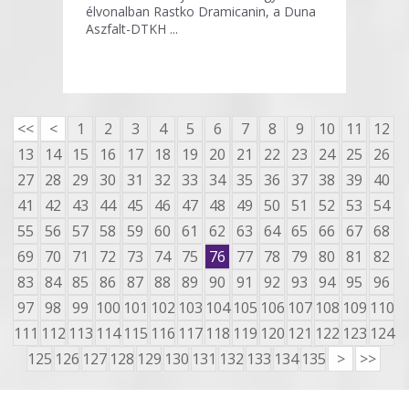
élvonalban Rastko Dramicanin, a Duna
Aszfalt-DTKH ...
<<
<
1
2
3
4
5
6
7
8
9
10
11
12
13
14
15
16
17
18
19
20
21
22
23
24
25
26
27
28
29
30
31
32
33
34
35
36
37
38
39
40
41
42
43
44
45
46
47
48
49
50
51
52
53
54
55
56
57
58
59
60
61
62
63
64
65
66
67
68
69
70
71
72
73
74
75
76
77
78
79
80
81
82
83
84
85
86
87
88
89
90
91
92
93
94
95
96
97
98
99
100
101
102
103
104
105
106
107
108
109
110
111
112
113
114
115
116
117
118
119
120
121
122
123
124
125
126
127
128
129
130
131
132
133
134
135
>
>>