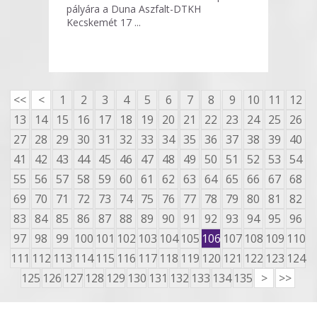
pályára a Duna Aszfalt-DTKH
Kecskemét 17 ...
<<
<
1
2
3
4
5
6
7
8
9
10
11
12
13
14
15
16
17
18
19
20
21
22
23
24
25
26
27
28
29
30
31
32
33
34
35
36
37
38
39
40
41
42
43
44
45
46
47
48
49
50
51
52
53
54
55
56
57
58
59
60
61
62
63
64
65
66
67
68
69
70
71
72
73
74
75
76
77
78
79
80
81
82
83
84
85
86
87
88
89
90
91
92
93
94
95
96
97
98
99
100
101
102
103
104
105
106
107
108
109
110
111
112
113
114
115
116
117
118
119
120
121
122
123
124
125
126
127
128
129
130
131
132
133
134
135
>
>>