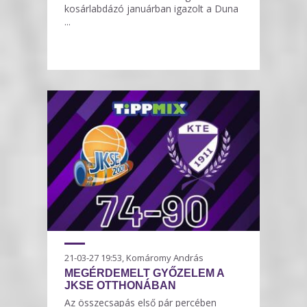
kosárlabdázó januárban igazolt a Duna
...
21-03-27 19:53, Komáromy András
MEGÉRDEMELT GYŐZELEM A
JKSE OTTHONÁBAN
Az összecsapás első pár percében