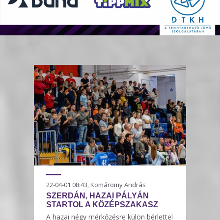
22-04-01 08:43, Komáromy András
SZERDÁN, HAZAI PÁLYÁN
STARTOL A KÖZÉPSZAKASZ
A hazai négy mérkőzésre külön bérlettel