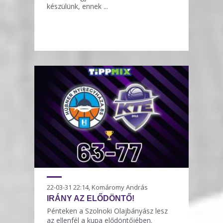
készülünk, ennek ...
22-03-31 22:14, Komáromy András
IRÁNY AZ ELŐDÖNTŐ!
Pénteken a Szolnoki Olajbányász lesz
az ellenfél a kupa elődöntőjében.