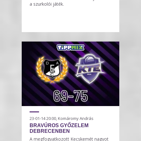
a szurkolói játék.
23-01-14 20:00, Komáromy András
BRAVÚROS GYŐZELEM
DEBRECENBEN
A megfogyatkozott Kecskemét nagyot