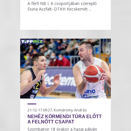
A férfi NB I. A csoportjában szereplő
Duna Aszfalt–DTKH Kecskemét ...
21-12-17 09:27, Komáromy András
NEHÉZ KÖRMENDI TÚRA ELŐTT
A FELNŐTT CSAPAT
Szombaton 18 órakor a hazai pályán